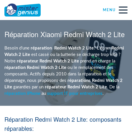
MENU
Réparations – Dépannages
Réparation Xiaomi Redmi Watch 2 Lite
Magasins informatiques toutes marques
Besoin d'une
réparation
Redmi Watch 2 Lite
? L'écran
Redmi
Watch 2 Lite
est cassé ou la batterie se décharge trop vite ?
Notre
réparateur Redmi Watch 2 Lite
prend en charge la
Particulier
réparation Redmi Watch 2 Lite
ou le remplacement des
composants. Actifs depuis 2010 dans la réparation et le
dépannage, nous proposons des
réparations Redmi Watch 2
Indépendant
Lite
garanties par un
réparateur Redmi Watch 2 Lite
. De la
réparation iPhone
au
support IT pour entreprises
.
PME
Réparation Redmi Watch 2 Lite: composants
ASBL
réparables: