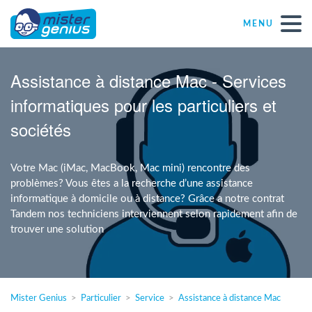
MENU
Réparations – Dépannages
Assistance à distance Mac - Services
informatiques pour les particuliers et
Magasins informatiques toutes marques
sociétés
Particulier
Votre Mac (iMac, MacBook, Mac mini) rencontre des
problèmes? Vous êtes a la recherche d’une assistance
Indépendant
informatique à domicile ou à distance? Grâce a notre contrat
Tandem nos techniciens interviennent selon rapidement afin de
trouver une solution
PME
ASBL
Mister Genius
Particulier
Service
Assistance à distance Mac