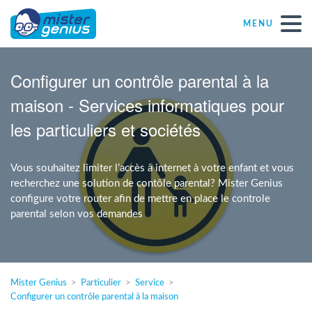
MENU
Réparations – Dépannages
Configurer un contrôle parental à la
maison - Services informatiques pour
Magasins informatiques toutes marques
les particuliers et sociétés
Particulier
Vous souhaitez limiter l’accès à internet à votre enfant et vous
recherchez une solution de contôle parental? Mister Genius
Indépendant
configure votre router afin de mettre en place le controle
parental selon vos demandes
PME
ASBL
Mister Genius
Particulier
Service
Configurer un contrôle parental à la maison