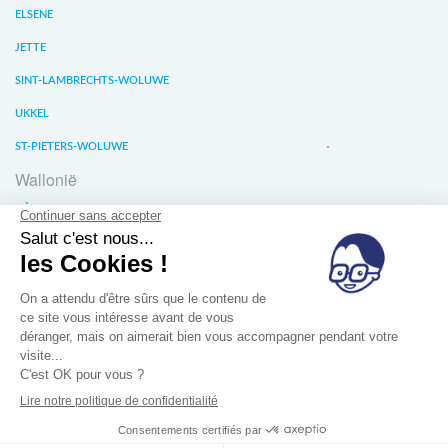
ELSENE
JETTE
SINT-LAMBRECHTS-WOLUWE
UKKEL
ST-PIETERS-WOLUWE
Wallonië
LIÈGE
WATERLOO
WAVER
Over ons
Verkoopvoorwaarde
Privacy van gegevens
Jobs
Blog