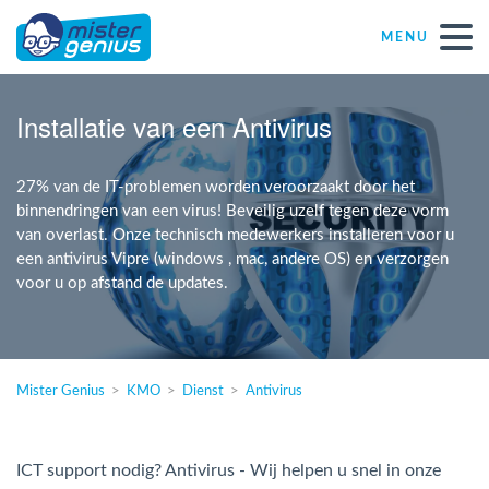
MENU
Réparations – Dépannages (nl)
Installatie van een Antivirus
Computerwinkels in Belgïe
27% van de IT-problemen worden veroorzaakt door het
binnendringen van een virus! Beveilig uzelf tegen deze vorm
van overlast. Onze technisch medewerkers installeren voor u
Zelfstandige
een antivirus Vipre (windows , mac, andere OS) en verzorgen
voor u op afstand de updates.
KMO
VZW
Mister Genius
KMO
Dienst
Antivirus
Windows Agent
ICT support nodig? Antivirus - Wij helpen u snel in onze