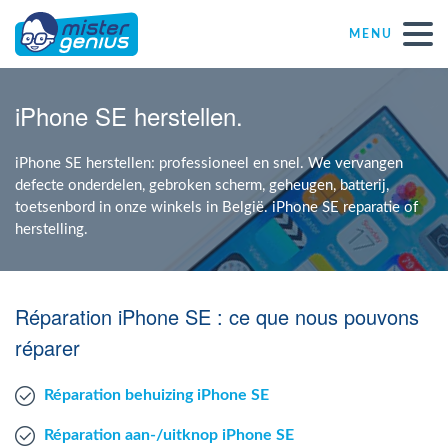
MENU
Réparations – Dépannages (nl)
iPhone SE herstellen.
Computerwinkels in Belgïe
iPhone SE herstellen: professioneel en snel. We vervangen
defecte onderdelen, gebroken scherm, geheugen, batterij,
toetsenbord in onze winkels in België. iPhone SE reparatie of
Zelfstandige
herstelling.
KMO
Réparation iPhone SE : ce que nous pouvons
VZW
réparer
Réparation behuizing iPhone SE
Windows Agent
Réparation aan-/uitknop iPhone SE