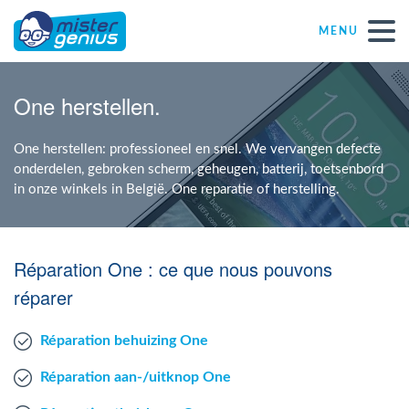
MENU
Réparations – Dépannages (nl)
One herstellen.
Computerwinkels in Belgïe
One herstellen: professioneel en snel. We vervangen defecte
onderdelen, gebroken scherm, geheugen, batterij, toetsenbord
in onze winkels in België. One reparatie of herstelling.
Zelfstandige
KMO
Réparation One : ce que nous pouvons
réparer
VZW
Réparation behuizing One
Windows Agent
Réparation aan-/uitknop One