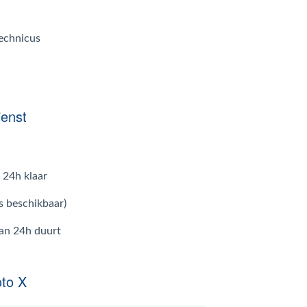
technicus
ienst
 24h klaar
s beschikbaar)
dan 24h duurt
to X