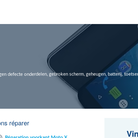
gen defecte onderdelen, gebroken scherm, geheugen, batterij, toetse
ons réparer
Vi
Réparation voorkant Moto X