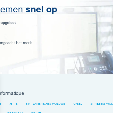
blemen
snel op
 opgelost
 ongeacht het merk
nformatique
E
JETTE
SINT-LAMBRECHTS-WOLUWE
UKKEL
ST-PIETERS-WO
WATERLOO
WAVER