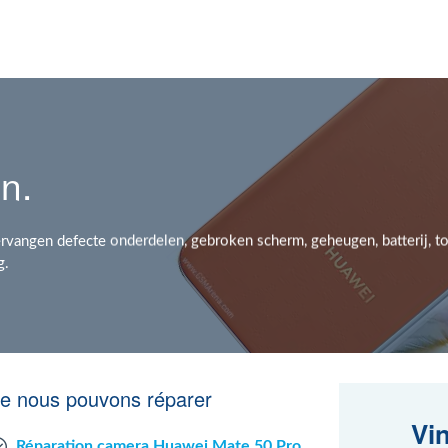
n.
rvangen defecte onderdelen, gebroken scherm, geheugen, batterij, t
ng.
ue nous pouvons réparer
Vi
Réparation camera Huawei Mate 50 Pro