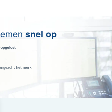
blemen
snel op
 opgelost
 ongeacht het merk