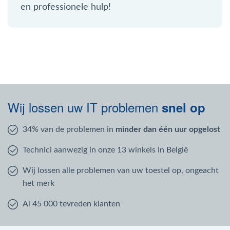
en professionele hulp!
Wij lossen uw IT problemen
snel op
34% van de problemen in
minder dan één uur opgelost
Technici aanwezig in onze 13 winkels in België
Wij lossen alle problemen van uw toestel op, ongeacht
het merk
Al 45 000 tevreden klanten