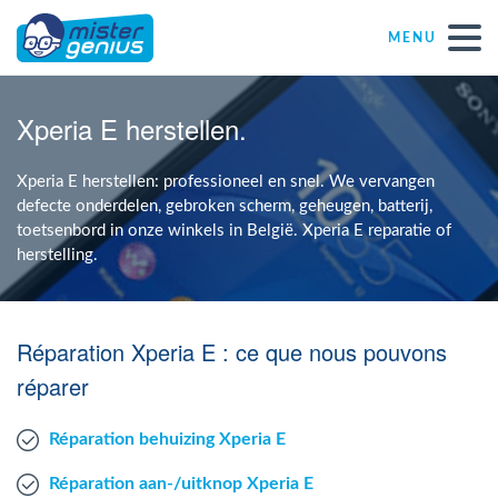
MENU
Réparations – Dépannages (nl)
Xperia E herstellen.
Computerwinkels in Belgïe
Xperia E herstellen: professioneel en snel. We vervangen
defecte onderdelen, gebroken scherm, geheugen, batterij,
toetsenbord in onze winkels in België. Xperia E reparatie of
Zelfstandige
herstelling.
KMO
Réparation Xperia E : ce que nous pouvons
VZW
réparer
Réparation behuizing Xperia E
Windows Agent
Réparation aan-/uitknop Xperia E