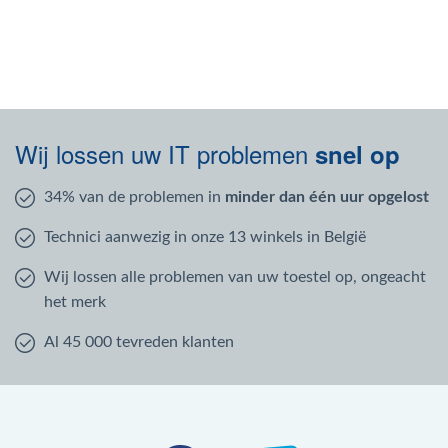
Wij lossen uw IT problemen
snel op
34% van de problemen in
minder dan één uur opgelost
Technici aanwezig in onze 13 winkels in België
Wij lossen alle problemen van uw toestel op, ongeacht
het merk
Al 45 000 tevreden klanten