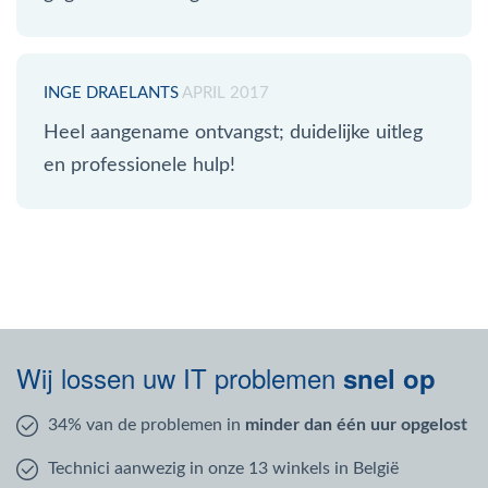
INGE DRAELANTS
APRIL 2017
Heel aangename ontvangst; duidelijke uitleg
en professionele hulp!
Wij lossen uw IT problemen
snel op
34% van de problemen in
minder dan één uur opgelost
Technici aanwezig in onze 13 winkels in België