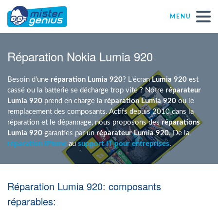
MENU
Réparations – Dépannages
Réparation Nokia Lumia 920
Magasins informatiques toutes marques
Besoin d'une
réparation
Lumia 920
? L'écran
Lumia 920
est
cassé ou la batterie se décharge trop vite ? Notre
réparateur
Lumia 920
prend en charge la
réparation Lumia 920
ou le
Particulier
remplacement des composants. Actifs depuis 2010 dans la
réparation et le dépannage, nous proposons des
réparations
Lumia 920
garanties par un
réparateur Lumia 920
. De la
Indépendant
réparation iPhone
au
support IT pour entreprises
.
PME
Réparation Lumia 920: composants
ASBL
réparables: