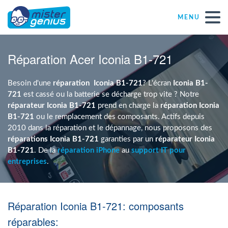
MENU
Réparations – Dépannages
Réparation Acer Iconia B1-721
Magasins informatiques toutes marques
Besoin d'une
réparation
Iconia B1-721
? L'écran
Iconia B1-
721
est cassé ou la batterie se décharge trop vite ? Notre
réparateur Iconia B1-721
prend en charge la
réparation Iconia
Particulier
B1-721
ou le remplacement des composants. Actifs depuis
2010 dans la réparation et le dépannage, nous proposons des
réparations Iconia B1-721
garanties par un
réparateur Iconia
Indépendant
B1-721
. De la
réparation iPhone
au
support IT pour
entreprises
.
PME
Réparation Iconia B1-721: composants
ASBL
réparables: