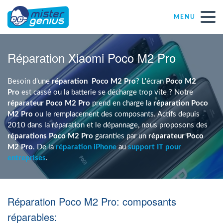
MENU
Réparations – Dépannages
Réparation Xiaomi Poco M2 Pro
Magasins informatiques toutes marques
Besoin d'une
réparation
Poco M2 Pro
? L'écran
Poco M2
Pro
est cassé ou la batterie se décharge trop vite ? Notre
réparateur Poco M2 Pro
prend en charge la
réparation Poco
Particulier
M2 Pro
ou le remplacement des composants. Actifs depuis
2010 dans la réparation et le dépannage, nous proposons des
réparations Poco M2 Pro
garanties par un
réparateur Poco
Indépendant
M2 Pro
. De la
réparation iPhone
au
support IT pour
entreprises
.
PME
Réparation Poco M2 Pro: composants
ASBL
réparables: