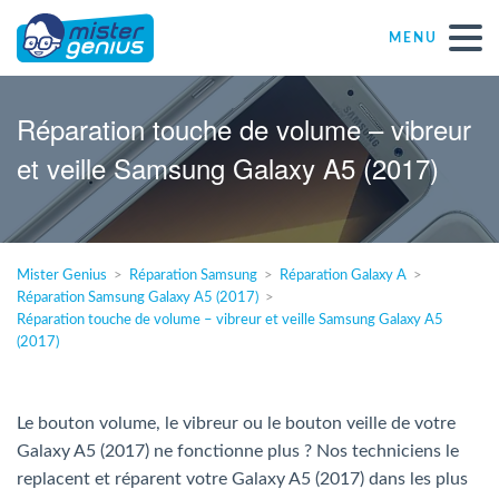
MENU
Réparations – Dépannages
Réparation touche de volume – vibreur
et veille Samsung Galaxy A5 (2017)
Magasins informatiques toutes marques
Particulier
Mister Genius
Réparation Samsung
Réparation Galaxy A
Réparation Samsung Galaxy A5 (2017)
Indépendant
Réparation touche de volume – vibreur et veille Samsung Galaxy A5
(2017)
PME
Le bouton volume, le vibreur ou le bouton veille de votre
ASBL
Galaxy A5 (2017) ne fonctionne plus ? Nos techniciens le
replacent et réparent votre Galaxy A5 (2017) dans les plus