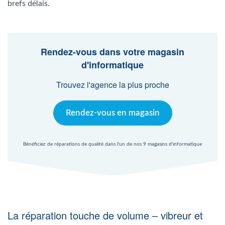
brefs délais.
Agent Windows
Agent Mac
Rendez-vous dans votre magasin
d'informatique
Fr
Nl
En
Trouvez l'agence la plus proche
Rendez-vous en magasin
Bénéficiez de réparations de qualité dans l'un de nos 9 magasins d'informatique
La réparation touche de volume – vibreur et