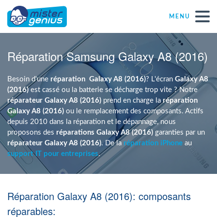
MENU
Réparations – Dépannages
Réparation Samsung Galaxy A8 (2016)
Magasins informatiques toutes marques
Besoin d'une
réparation
Galaxy A8 (2016)
? L'écran
Galaxy A8
(2016)
est cassé ou la batterie se décharge trop vite ? Notre
réparateur Galaxy A8 (2016)
prend en charge la
réparation
Particulier
Galaxy A8 (2016)
ou le remplacement des composants. Actifs
depuis 2010 dans la réparation et le dépannage, nous
proposons des
réparations Galaxy A8 (2016)
garanties par un
Indépendant
réparateur Galaxy A8 (2016)
. De la
réparation iPhone
au
support IT pour entreprises
.
PME
Réparation Galaxy A8 (2016): composants
ASBL
réparables: