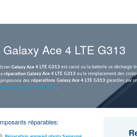
 Galaxy Ace 4 LTE G313
'écran
Galaxy Ace 4 LTE G313
est cassé ou la batterie se décharge t
la
réparation Galaxy Ace 4 LTE G313
ou le remplacement des compo
s proposons des
réparations Galaxy Ace 4 LTE G313
garanties par 
support IT pour entreprises
.
mposants réparables:
Re
Réparation appareil photo Samsung