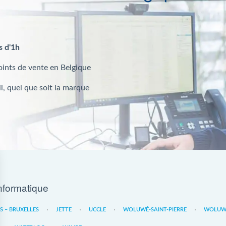
s d'1h
oints de vente en Belgique
l, quel que soit la marque
nformatique
ES – BRUXELLES
JETTE
UCCLE
WOLUWÉ-SAINT-PIERRE
WOLUWE