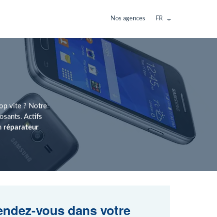
Nos agences
FR
rop vite ? Notre
sants. Actifs
un
réparateur
ndez-vous dans votre