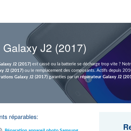
 Galaxy J2 (2017)
alaxy J2 (2017)
est cassé ou la batterie se décharge trop vite ? Not
xy J2 (2017)
ou le remplacement des composants. Actifs depuis 201
rations Galaxy J2 (2017)
garanties par un
réparateur Galaxy J2 (20
ts réparables:
Re
Réparation appareil photo Samsung