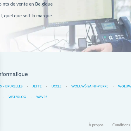
oints de vente en Belgique
l, quel que soit la marque
nformatique
ES – BRUXELLES
JETTE
UCCLE
WOLUWÉ-SAINT-PIERRE
WOLUWE
WATERLOO
WAVRE
À propos
Conditions