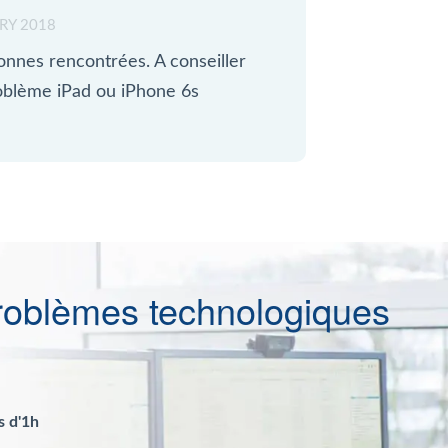
RY 2018
onnes rencontrées. A conseiller
oblème iPad ou iPhone 6s
roblèmes technologiques
s d'1h