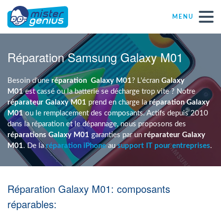
MENU
Réparations – Dépannages
Réparation Samsung Galaxy M01
Magasins informatiques toutes marques
Besoin d'une
réparation
Galaxy M01
? L'écran
Galaxy
M01
est cassé ou la batterie se décharge trop vite ? Notre
réparateur Galaxy M01
prend en charge la
réparation Galaxy
Particulier
M01
ou le remplacement des composants. Actifs depuis 2010
dans la réparation et le dépannage, nous proposons des
réparations Galaxy M01
garanties par un
réparateur Galaxy
Indépendant
M01
. De la
réparation iPhone
au
support IT pour entreprises
.
PME
Réparation Galaxy M01: composants
ASBL
réparables: