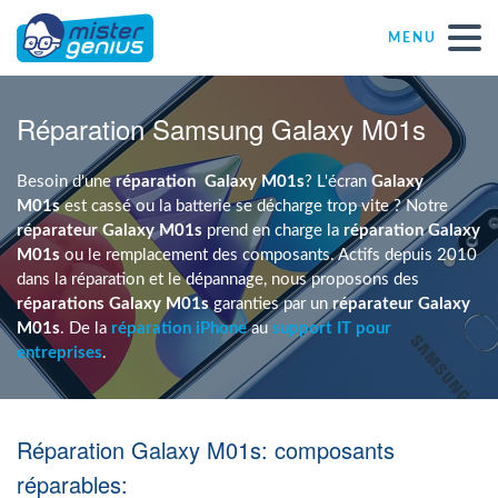
MENU
Réparations – Dépannages
Réparation Samsung Galaxy M01s
Magasins informatiques toutes marques
Besoin d'une
réparation
Galaxy M01s
? L'écran
Galaxy
M01s
est cassé ou la batterie se décharge trop vite ? Notre
réparateur Galaxy M01s
prend en charge la
réparation Galaxy
Particulier
M01s
ou le remplacement des composants. Actifs depuis 2010
dans la réparation et le dépannage, nous proposons des
réparations Galaxy M01s
garanties par un
réparateur Galaxy
Indépendant
M01s
. De la
réparation iPhone
au
support IT pour
entreprises
.
PME
Réparation Galaxy M01s: composants
ASBL
réparables: