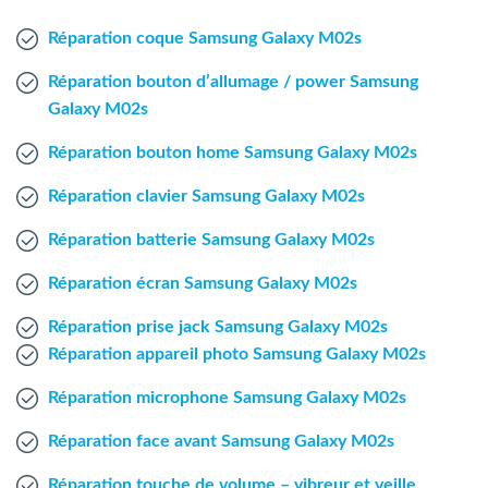
Agent Windows
Réparation coque Samsung Galaxy M02s
Agent Mac
Réparation bouton d’allumage / power Samsung
Galaxy M02s
Fr
Nl
En
Réparation bouton home Samsung Galaxy M02s
Réparation clavier Samsung Galaxy M02s
Réparation batterie Samsung Galaxy M02s
Réparation écran Samsung Galaxy M02s
Réparation prise jack Samsung Galaxy M02s
Réparation appareil photo Samsung Galaxy M02s
Réparation microphone Samsung Galaxy M02s
Réparation face avant Samsung Galaxy M02s
Réparation touche de volume – vibreur et veille