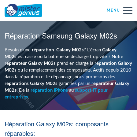
MENU
Réparations – Dépannages
Réparation Samsung Galaxy M02s
Magasins informatiques toutes marques
Besoin d'une
réparation
Galaxy M02s
? L'écran
Galaxy
M02s
est cassé ou la batterie se décharge trop vite ? Notre
réparateur Galaxy M02s
prend en charge la
réparation Galaxy
Particulier
M02s
ou le remplacement des composants. Actifs depuis 2010
dans la réparation et le dépannage, nous proposons des
réparations Galaxy M02s
garanties par un
réparateur Galaxy
Indépendant
M02s
. De la
réparation iPhone
au
support IT pour
entreprises
.
PME
Réparation Galaxy M02s: composants
ASBL
réparables: