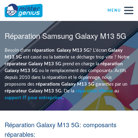
MENU
Réparations – Dépannages
Réparation Samsung Galaxy M13 5G
Magasins informatiques toutes marques
Besoin d'une
réparation
Galaxy M13 5G
? L'écran
Galaxy
M13 5G
est cassé ou la batterie se décharge trop vite ? Notre
réparateur Galaxy M13 5G
prend en charge la
réparation
Particulier
Galaxy M13 5G
ou le remplacement des composants. Actifs
depuis 2010 dans la réparation et le dépannage, nous
proposons des
réparations Galaxy M13 5G
garanties par un
Indépendant
réparateur Galaxy M13 5G
. De la
réparation iPhone
au
support IT pour entreprises
.
PME
Réparation Galaxy M13 5G: composants
ASBL
réparables: