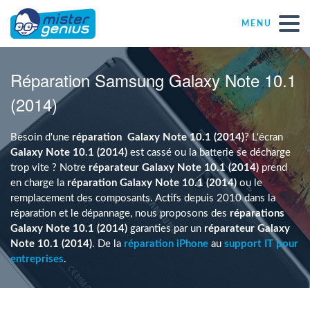
MENU
Réparations – Dépannages
Réparation Samsung Galaxy Note 10.1
(2014)
Magasins informatiques toutes marques
Besoin d'une
réparation
Galaxy Note 10.1 (2014)
? L'écran
Particulier
Galaxy Note 10.1 (2014)
est cassé ou la batterie se décharge
trop vite ? Notre
réparateur Galaxy Note 10.1 (2014)
prend
en charge la
réparation Galaxy Note 10.1 (2014)
ou le
Indépendant
remplacement des composants. Actifs depuis 2010 dans la
réparation et le dépannage, nous proposons des
réparations
Galaxy Note 10.1 (2014)
garanties par un
réparateur Galaxy
PME
Note 10.1 (2014)
. De la
réparation iPhone
au
support IT pour
entreprises
.
ASBL