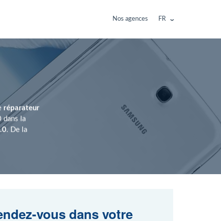
Nos agences
FR
re
réparateur
 dans la
.0
. De la
ndez-vous dans votre