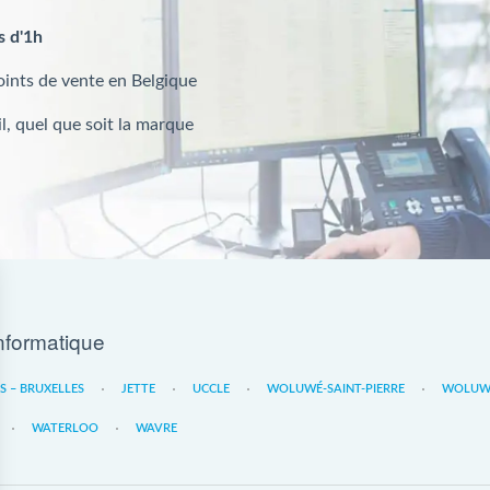
s d'1h
oints de vente en Belgique
l, quel que soit la marque
nformatique
ES – BRUXELLES
JETTE
UCCLE
WOLUWÉ-SAINT-PIERRE
WOLUWE
WATERLOO
WAVRE