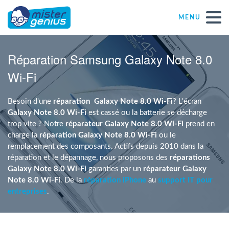
MENU
Réparations – Dépannages
Réparation Samsung Galaxy Note 8.0
Wi-Fi
Magasins informatiques toutes marques
Besoin d'une
réparation
Galaxy Note 8.0 Wi-Fi
? L'écran
Particulier
Galaxy Note 8.0 Wi-Fi
est cassé ou la batterie se décharge
trop vite ? Notre
réparateur Galaxy Note 8.0 Wi-Fi
prend en
charge la
réparation Galaxy Note 8.0 Wi-Fi
ou le
Indépendant
remplacement des composants. Actifs depuis 2010 dans la
réparation et le dépannage, nous proposons des
réparations
Galaxy Note 8.0 Wi-Fi
garanties par un
réparateur Galaxy
PME
Note 8.0 Wi-Fi
. De la
réparation iPhone
au
support IT pour
entreprises
.
ASBL