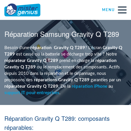
MENU
Réparations – Dépannages
Réparation Samsung Gravity Q T289
Magasins informatiques toutes marques
Besoin d'une
réparation
Gravity Q T289
? L'écran
Gravity Q
T289
est cassé ou la batterie se décharge trop vite ? Notre
réparateur Gravity Q T289
prend en charge la
réparation
Particulier
Gravity Q T289
ou le remplacement des composants. Actifs
depuis 2010 dans la réparation et le dépannage, nous
proposons des
réparations Gravity Q T289
garanties par un
Indépendant
réparateur Gravity Q T289
. De la
réparation iPhone
au
support IT pour entreprises
.
PME
Réparation Gravity Q T289: composants
ASBL
réparables: