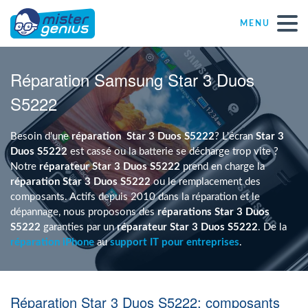
MENU
Réparations – Dépannages
Réparation Samsung Star 3 Duos
S5222
Magasins informatiques toutes marques
Besoin d'une
réparation
Star 3 Duos S5222
? L'écran
Star 3
Particulier
Duos S5222
est cassé ou la batterie se décharge trop vite ?
Notre
réparateur Star 3 Duos S5222
prend en charge la
réparation Star 3 Duos S5222
ou le remplacement des
Indépendant
composants. Actifs depuis 2010 dans la réparation et le
dépannage, nous proposons des
réparations Star 3 Duos
S5222
garanties par un
réparateur Star 3 Duos S5222
. De la
PME
réparation iPhone
au
support IT pour entreprises
.
ASBL
Réparation Star 3 Duos S5222: composants