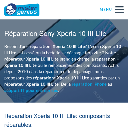
MENU
Réparations – Dépannages
Réparation Sony Xperia 10 III Lite
Magasins informatiques toutes marques
Besoin d'une
réparation
Xperia 10 III Lite
? L'écran
Xperia 10
III Lite
est cassé ou la batterie se décharge trop vite ? Notre
réparateur Xperia 10 III Lite
prend en charge la
réparation
Particulier
Xperia 10 III Lite
ou le remplacement des composants. Actifs
depuis 2010 dans la réparation et le dépannage, nous
proposons des
réparations Xperia 10 III Lite
garanties par un
Indépendant
réparateur Xperia 10 III Lite
. De la
réparation iPhone
au
support IT pour entreprises
.
PME
Réparation Xperia 10 III Lite: composants
ASBL
réparables: