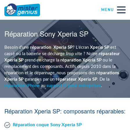
MENU
Réparations – Dépannages
Réparation Sony Xperia SP
Magasins informatiques toutes marques
Besoin d'une
réparation
Xperia SP
? L'écran
Xperia SP
est
cassé ou la batterie se décharge trop vite ? Notre
réparateur
Xperia SP
prend en charge la
réparation Xperia SP
ou le
Particulier
remplacement des composants. Actifs depuis 2010 dans la
réparation et le dépannage, nous proposons des
réparations
Xperia SP
garanties par un
réparateur Xperia SP
. De la
Indépendant
réparation iPhone
au
support IT pour entreprises
.
PME
Réparation Xperia SP: composants réparables:
ASBL
Réparation coque Sony Xperia SP