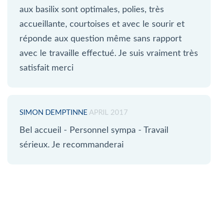
aux basilix sont optimales, polies, très
accueillante, courtoises et avec le sourir et
réponde aux question même sans rapport
avec le travaille effectué. Je suis vraiment très
satisfait merci
SIMON DEMPTINNE
APRIL 2017
Bel accueil - Personnel sympa - Travail
sérieux. Je recommanderai