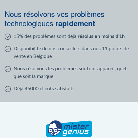
Nous résolvons vos problèmes
technologiques
rapidement
15% des problèmes sont déjà
résolus en moins d'1h
Disponibilité de nos conseillers dans nos 11 points de
vente en Belgique
Nous résolvons les problèmes sur tout appareil, quel
que soit la marque
Déjà 45000 clients satisfaits