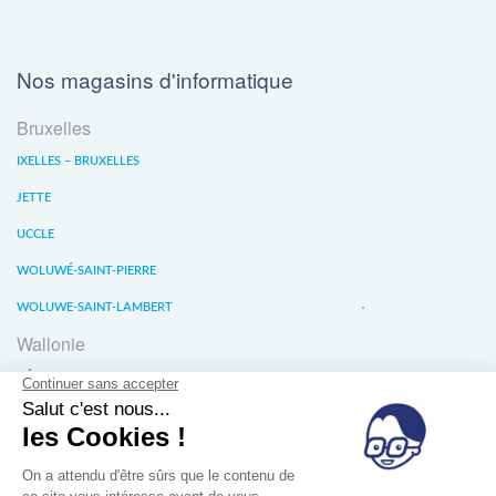
Nos magasins d'informatique
Bruxelles
IXELLES – BRUXELLES
JETTE
UCCLE
WOLUWÉ-SAINT-PIERRE
WOLUWE-SAINT-LAMBERT
Wallonie
LIÈGE
WATERLOO
WAVRE