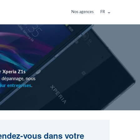
Nos agences
FR
r Xperia Z1s
e dépannage, nous
our entreprises
.
ndez-vous dans votre