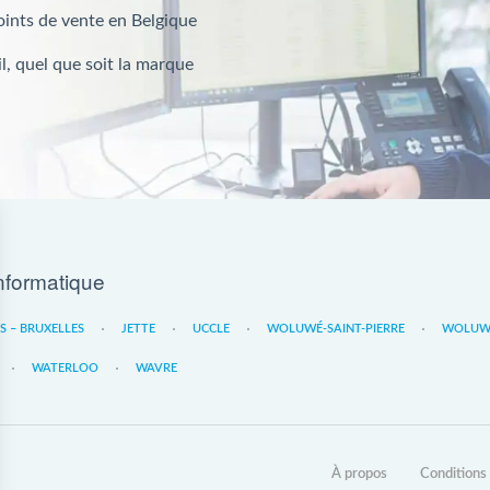
oints de vente en Belgique
l, quel que soit la marque
nformatique
ES – BRUXELLES
JETTE
UCCLE
WOLUWÉ-SAINT-PIERRE
WOLUWE
WATERLOO
WAVRE
À propos
Conditions