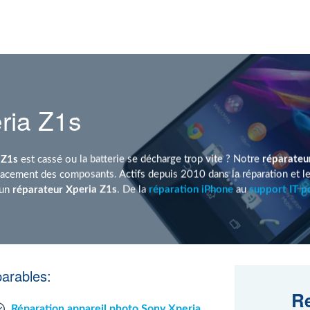
ria Z1s
 Z1s
est cassé ou la batterie se décharge trop vite ? Notre
réparateu
acement des composants. Actifs depuis 2010 dans la réparation et l
 un
réparateur Xperia Z1s
. De la
réparation iPhone
au
support IT p
arables:
Re
Réparation appareil photo Sony Xperia