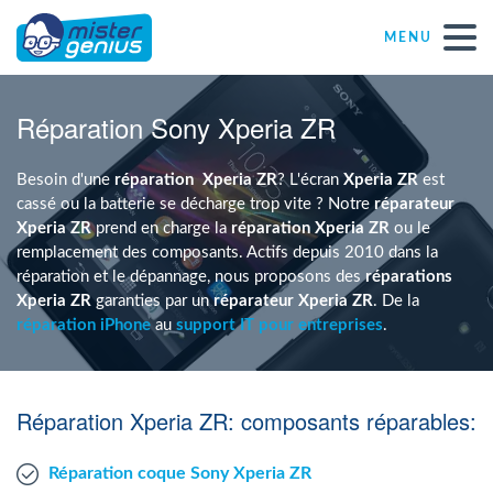
MENU
Réparations – Dépannages
Réparation Sony Xperia ZR
Magasins informatiques toutes marques
Besoin d'une
réparation
Xperia ZR
? L'écran
Xperia ZR
est
cassé ou la batterie se décharge trop vite ? Notre
réparateur
Xperia ZR
prend en charge la
réparation Xperia ZR
ou le
Particulier
remplacement des composants. Actifs depuis 2010 dans la
réparation et le dépannage, nous proposons des
réparations
Xperia ZR
garanties par un
réparateur Xperia ZR
. De la
Indépendant
réparation iPhone
au
support IT pour entreprises
.
PME
Réparation Xperia ZR: composants réparables:
ASBL
Réparation coque Sony Xperia ZR