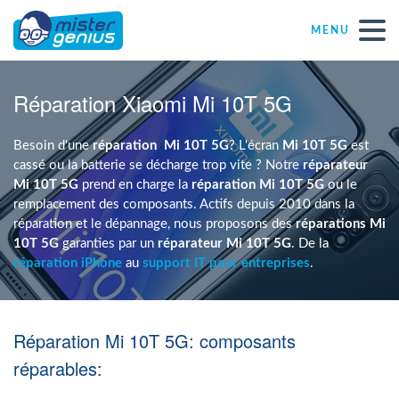
MENU
Réparations – Dépannages
Réparation Xiaomi Mi 10T 5G
Magasins informatiques toutes marques
Besoin d'une
réparation
Mi 10T 5G
? L'écran
Mi 10T 5G
est
cassé ou la batterie se décharge trop vite ? Notre
réparateur
Mi 10T 5G
prend en charge la
réparation Mi 10T 5G
ou le
Particulier
remplacement des composants. Actifs depuis 2010 dans la
réparation et le dépannage, nous proposons des
réparations Mi
10T 5G
garanties par un
réparateur Mi 10T 5G
. De la
Indépendant
réparation iPhone
au
support IT pour entreprises
.
PME
Réparation Mi 10T 5G: composants
ASBL
réparables: