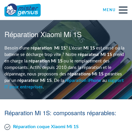
MENU
Réparations – Dépannages
Réparation Xiaomi Mi 1S
Magasins informatiques toutes marques
Besoin d'une
réparation
Mi 1S
? L'écran
Mi 1S
est cassé ou la
batterie se décharge trop vite ? Notre
réparateur Mi 1S
prend
en charge la
réparation Mi 1S
ou le remplacement des
Particulier
composants. Actifs depuis 2010 dans la réparation et le
dépannage, nous proposons des
réparations Mi 1S
garanties
par un
réparateur Mi 1S
. De la
réparation iPhone
au
support
Indépendant
IT pour entreprises
.
PME
Réparation Mi 1S: composants réparables:
ASBL
Réparation coque Xiaomi Mi 1S