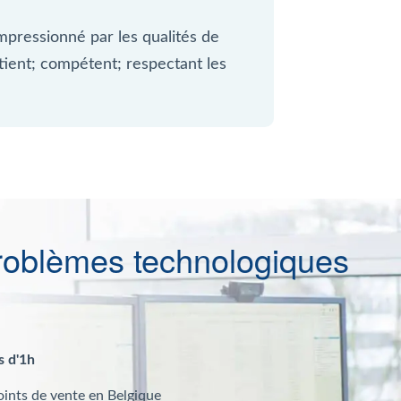
mpressionné par les qualités de
atient; compétent; respectant les
roblèmes technologiques
s d'1h
oints de vente en Belgique