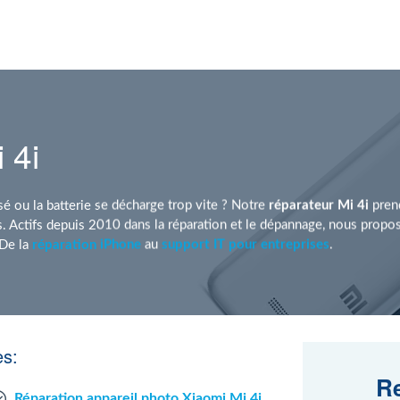
 4i
sé ou la batterie se décharge trop vite ? Notre
réparateur Mi 4i
prend
 Actifs depuis 2010 dans la réparation et le dépannage, nous propo
 De la
réparation iPhone
au
support IT pour entreprises
.
es:
Re
Réparation appareil photo Xiaomi Mi 4i