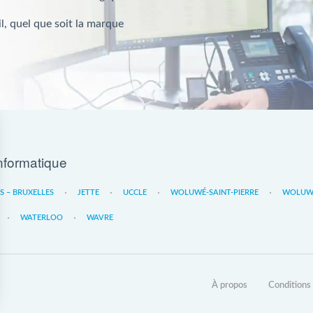
l, quel que soit la marque
nformatique
ES – BRUXELLES
JETTE
UCCLE
WOLUWÉ-SAINT-PIERRE
WOLUWE
WATERLOO
WAVRE
À propos
Conditions