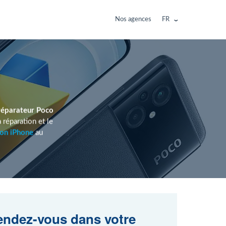
Nos agences
FR
réparateur Poco
réparation et le
ion iPhone
au
ndez-vous dans votre