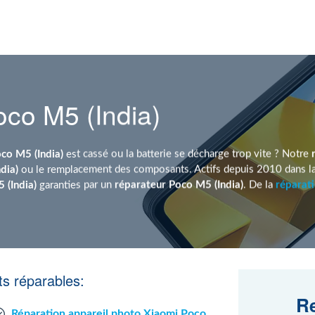
co M5 (India)
co M5 (India)
est cassé ou la batterie se décharge trop vite ? Notre
dia)
ou le remplacement des composants. Actifs depuis 2010 dans la 
 (India)
garanties par un
réparateur Poco M5 (India)
. De la
réparat
s réparables:
Re
Réparation appareil photo Xiaomi Poco