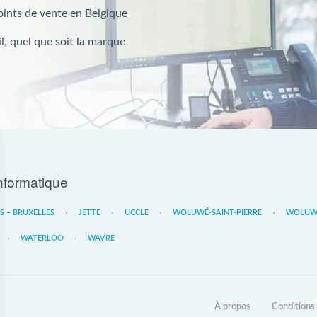
oints de vente en Belgique
l, quel que soit la marque
nformatique
ES – BRUXELLES
JETTE
UCCLE
WOLUWÉ-SAINT-PIERRE
WOLUWE
WATERLOO
WAVRE
À propos
Conditions