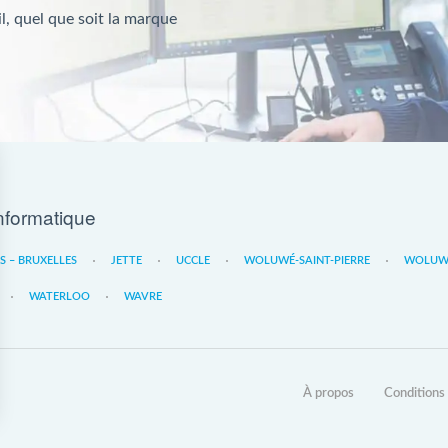
l, quel que soit la marque
nformatique
ES – BRUXELLES
JETTE
UCCLE
WOLUWÉ-SAINT-PIERRE
WOLUWE
WATERLOO
WAVRE
À propos
Conditions