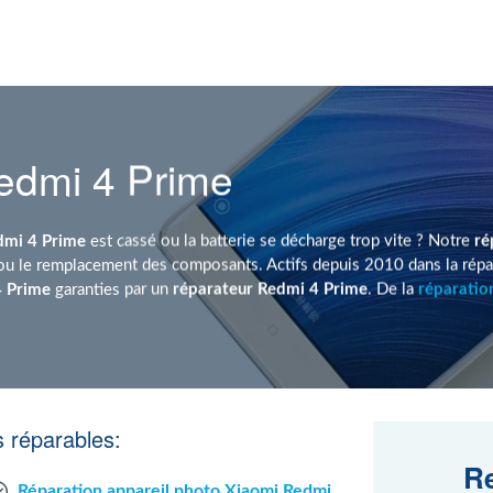
edmi 4 Prime
dmi 4 Prime
est cassé ou la batterie se décharge trop vite ? Notre
ré
u le remplacement des composants. Actifs depuis 2010 dans la répar
4 Prime
garanties par un
réparateur Redmi 4 Prime
. De la
réparatio
 réparables:
Re
Réparation appareil photo Xiaomi Redmi