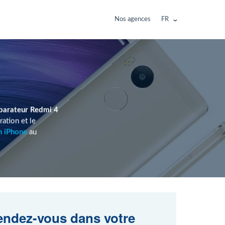
Nos agences
FR
parateur Redmi 4
ation et le
n iPhone
au
ndez-vous dans votre