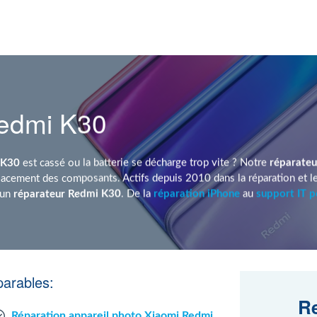
Redmi K30
 K30
est cassé ou la batterie se décharge trop vite ? Notre
réparate
acement des composants. Actifs depuis 2010 dans la réparation et l
 un
réparateur Redmi K30
. De la
réparation iPhone
au
support IT p
arables:
Re
Réparation appareil photo Xiaomi Redmi