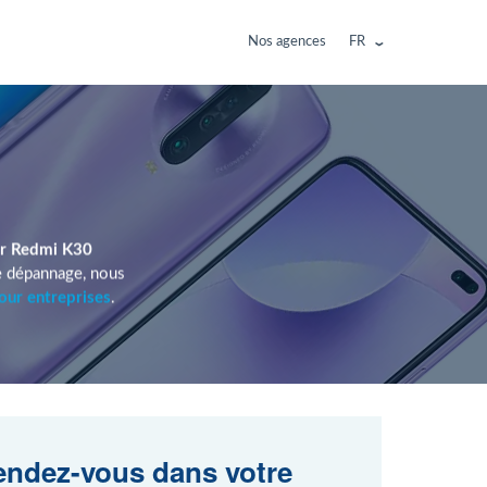
Nos agences
FR
ur Redmi K30
e dépannage, nous
our entreprises
.
ndez-vous dans votre