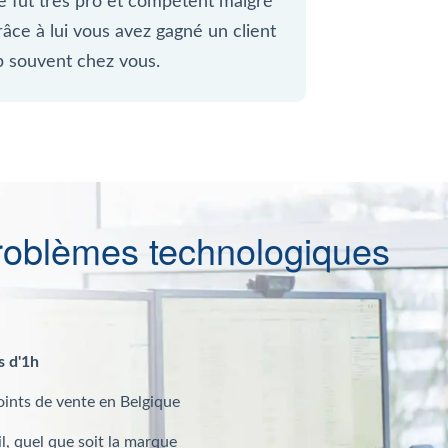
 fut très pro et compétent malgré
Grâce à lui vous avez gagné un client
p souvent chez vous.
roblèmes technologiques
s d'1h
oints de vente en Belgique
l, quel que soit la marque