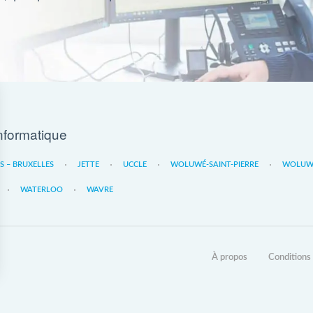
nformatique
ES – BRUXELLES
JETTE
UCCLE
WOLUWÉ-SAINT-PIERRE
WOLUWE
WATERLOO
WAVRE
À propos
Conditions