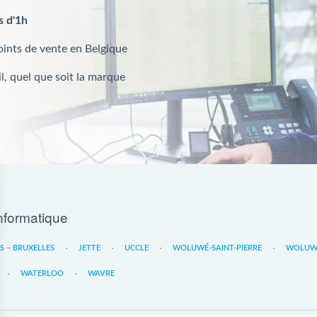
s d'1h
oints de vente en Belgique
l, quel que soit la marque
nformatique
ES – BRUXELLES
JETTE
UCCLE
WOLUWÉ-SAINT-PIERRE
WOLUWE
WATERLOO
WAVRE