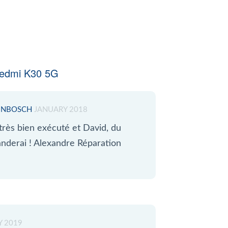
Redmi K30 5G
DENBOSCH
JANUARY 2018
ès bien exécuté et David, du
anderai ! Alexandre Réparation
Y 2019