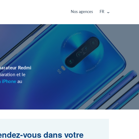
Nos agences
FR
parateur Redmi
aration et le
n iPhone
au
ndez-vous dans votre