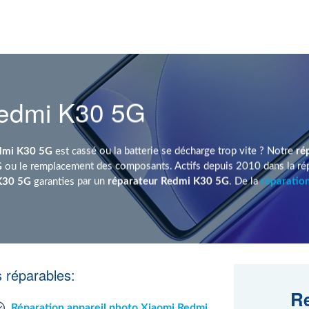
Redmi K30 5G
dmi K30 5G
est cassé ou la batterie se décharge trop vite ? Notre
ré
G
ou le remplacement des composants. Actifs depuis 2010 dans la rép
K30 5G
garanties par un
réparateur Redmi K30 5G
. De la
réparatio
 réparables:
Re
Réparation appareil photo Xiaomi Redmi