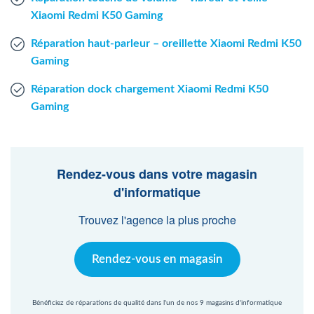
Xiaomi Redmi K50 Gaming
Réparation haut-parleur – oreillette Xiaomi Redmi K50
Gaming
Réparation dock chargement Xiaomi Redmi K50
Gaming
Rendez-vous dans votre magasin
d'informatique
Trouvez l'agence la plus proche
Rendez-vous en magasin
Bénéficiez de réparations de qualité dans l'un de nos 9 magasins d'informatique