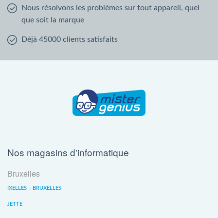
Nous résolvons les problèmes sur tout appareil, quel
que soit la marque
Déjà 45000 clients satisfaits
Nos magasins d'informatique
Bruxelles
IXELLES – BRUXELLES
JETTE