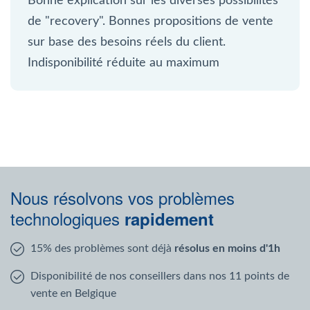
Bonne explication sur les diverses possibilités
de "recovery". Bonnes propositions de vente
sur base des besoins réels du client.
Indisponibilité réduite au maximum
Nous résolvons vos problèmes
technologiques
rapidement
15% des problèmes sont déjà
résolus en moins d'1h
Disponibilité de nos conseillers dans nos 11 points de
vente en Belgique