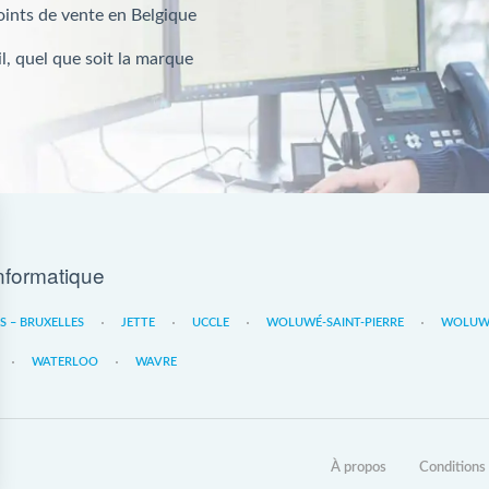
oints de vente en Belgique
l, quel que soit la marque
nformatique
ES – BRUXELLES
JETTE
UCCLE
WOLUWÉ-SAINT-PIERRE
WOLUWE
WATERLOO
WAVRE
À propos
Conditions