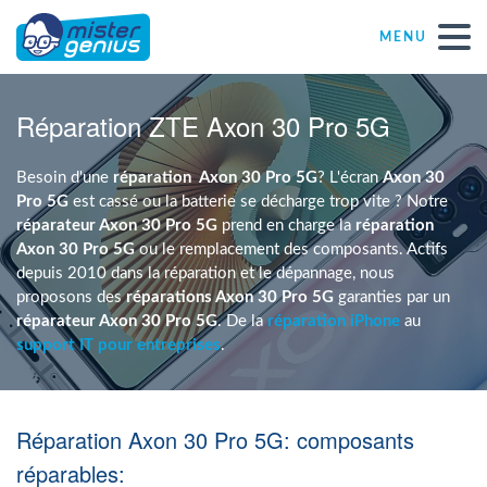
MENU
Réparations – Dépannages
Réparation ZTE Axon 30 Pro 5G
Magasins informatiques toutes marques
Besoin d'une
réparation
Axon 30 Pro 5G
? L'écran
Axon 30
Pro 5G
est cassé ou la batterie se décharge trop vite ? Notre
réparateur Axon 30 Pro 5G
prend en charge la
réparation
Particulier
Axon 30 Pro 5G
ou le remplacement des composants. Actifs
depuis 2010 dans la réparation et le dépannage, nous
proposons des
réparations Axon 30 Pro 5G
garanties par un
Indépendant
réparateur Axon 30 Pro 5G
. De la
réparation iPhone
au
support IT pour entreprises
.
PME
Réparation Axon 30 Pro 5G: composants
ASBL
réparables: