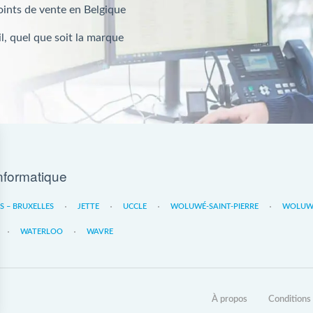
oints de vente en Belgique
l, quel que soit la marque
nformatique
ES – BRUXELLES
JETTE
UCCLE
WOLUWÉ-SAINT-PIERRE
WOLUWE
WATERLOO
WAVRE
À propos
Conditions