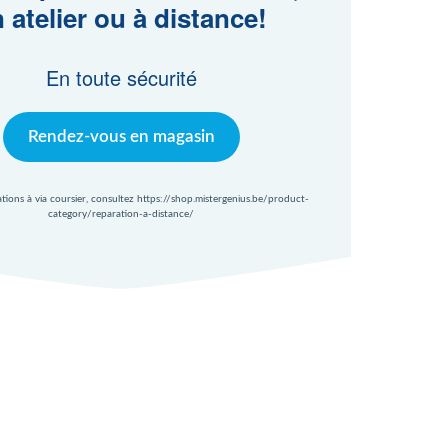
 atelier ou à distance!
En toute sécurité
Rendez-vous en magasin
ations à via coursier, consultez https://shop.mistergenius.be/product-
category/reparation-a-distance/