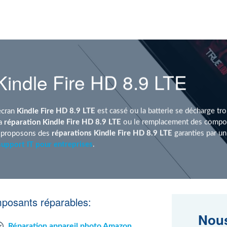
indle Fire HD 8.9 LTE
écran
Kindle Fire HD 8.9 LTE
est cassé ou la batterie se décharge tro
la
réparation Kindle Fire HD 8.9 LTE
ou le remplacement des compos
s proposons des
réparations Kindle Fire HD 8.9 LTE
garanties par u
support IT pour entreprises
.
mposants réparables:
Nous
Réparation appareil photo Amazon