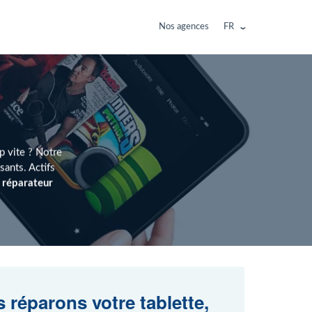
Nos agences
FR
p vite ? Notre
ants. Actifs
n
réparateur
 réparons votre tablette,