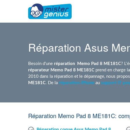
Réparation Asus M
Besoin d'une
réparation
Memo Pad 8 ME181C
? L'
réparateur Memo Pad 8 ME181C
prend en charge l
2010 dans la réparation et le dépannage, nous propo
ME181C
. De la
réparation iPhone
au
support IT pou
Réparation Memo Pad 8 ME181C: comp
Réparation coque Asus Memo Pad 8