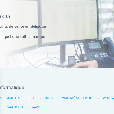
s d'1h
oints de vente en Belgique
l, quel que soit la marque
nformatique
ES – BRUXELLES
JETTE
UCCLE
WOLUWÉ-SAINT-PIERRE
WOLUWE
WATERLOO
WAVRE