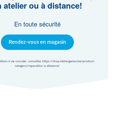
 atelier ou à distance!
En toute sécurité
Rendez-vous en magasin
ations à via coursier, consultez https://shop.mistergenius.be/product-
category/reparation-a-distance/