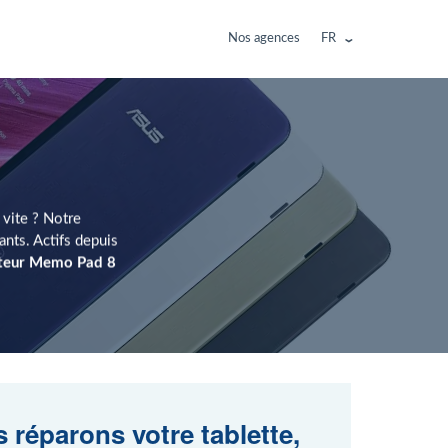
Nos agences
FR
 vite ? Notre
ts. Actifs depuis
teur Memo Pad 8
 réparons votre tablette,