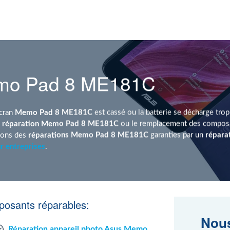
emo Pad 8 ME181C
écran
Memo Pad 8 ME181C
est cassé ou la batterie se décharge trop
a
réparation Memo Pad 8 ME181C
ou le remplacement des composan
sons des
réparations Memo Pad 8 ME181C
garanties par un
répara
r entreprises
.
osants réparables:
Nous
Réparation appareil photo Asus Memo