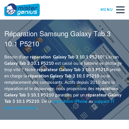
MENU
Réparations – Dépannages
Réparation Samsung Galaxy Tab 3
10.1 P5210
Magasins informatiques toutes marques
Besoin d'une
réparation
Galaxy Tab 3 10.1 P5210
? L'écran
Particulier
Galaxy Tab 3 10.1 P5210
est cassé ou la batterie se décharge
trop vite ? Notre
réparateur Galaxy Tab 3 10.1 P5210
prend
en charge la
réparation Galaxy Tab 3 10.1 P5210
ou le
Indépendant
remplacement des composants. Actifs depuis 2010 dans la
réparation et le dépannage, nous proposons des
réparations
Galaxy Tab 3 10.1 P5210
garanties par un
réparateur Galaxy
PME
Tab 3 10.1 P5210
. De la
réparation iPhone
au
support IT
pour entreprises
.
ASBL