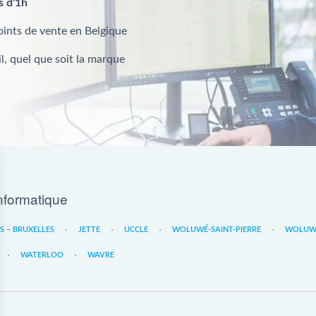
s d'1h
oints de vente en Belgique
l, quel que soit la marque
nformatique
ES – BRUXELLES
JETTE
UCCLE
WOLUWÉ-SAINT-PIERRE
WOLUWE
WATERLOO
WAVRE