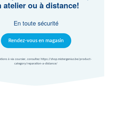
 atelier ou à distance!
En toute sécurité
Rendez-vous en magasin
ations à via coursier, consultez https://shop.mistergenius.be/product-
category/reparation-a-distance/