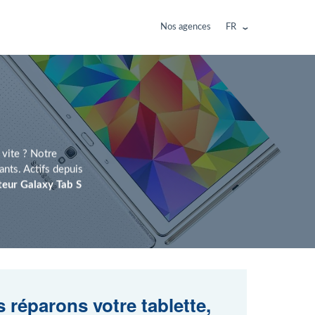
Nos agences
FR
 vite ? Notre
ts. Actifs depuis
teur Galaxy Tab S
 réparons votre tablette,