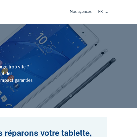
Nos agences
FR
rge trop vite ?
nt des
Compact
garanties
 réparons votre tablette,