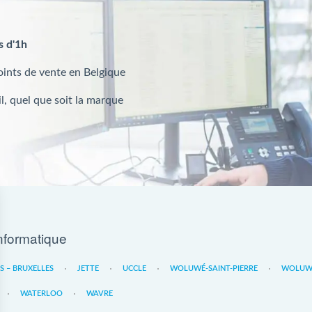
s d'1h
oints de vente en Belgique
l, quel que soit la marque
nformatique
ES – BRUXELLES
JETTE
UCCLE
WOLUWÉ-SAINT-PIERRE
WOLUWE
WATERLOO
WAVRE