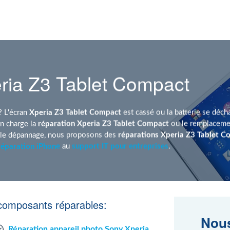
ria Z3 Tablet Compact
? L'écran
Xperia Z3 Tablet Compact
est cassé ou la batterie se décha
n charge la
réparation Xperia Z3 Tablet Compact
ou le remplaceme
t le dépannage, nous proposons des
réparations Xperia Z3 Tablet 
réparation iPhone
au
support IT pour entreprises
.
composants réparables:
Nous
Réparation appareil photo Sony Xperia