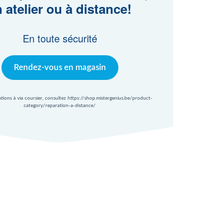
 atelier ou à distance!
En toute sécurité
Rendez-vous en magasin
ations à via coursier, consultez https://shop.mistergenius.be/product-
category/reparation-a-distance/