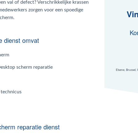
n val of defect? Verschrikkelijke krassen
medewerkers zorgen voor een spoedige
Vi
scherm.
Ko
e dienst omvat
cherm
Desktop scherm reparatie
Elsene, Brussel,
 technicus
cherm reparatie dienst