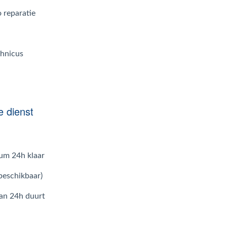
 reparatie
chnicus
e dienst
mum 24h klaar
beschikbaar)
dan 24h duurt