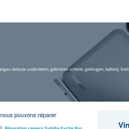
vangen defecte onderdelen, gebroken scherm, geheugen, batterij, toe
.
e nous pouvons réparer
Vi
Réparation camera Toshiba Excite Pro