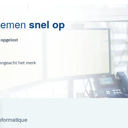
blemen
snel op
 opgelost
 ongeacht het merk
nformatique