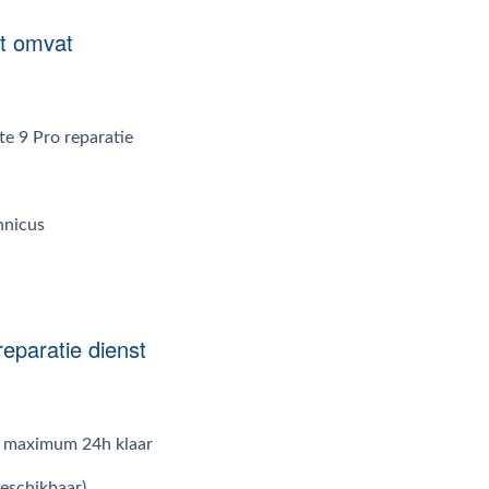
st omvat
e 9 Pro reparatie
hnicus
eparatie dienst
in maximum 24h klaar
beschikbaar)