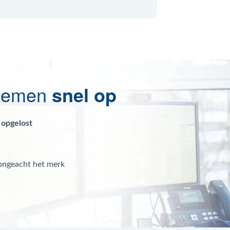
blemen
snel op
 opgelost
 ongeacht het merk