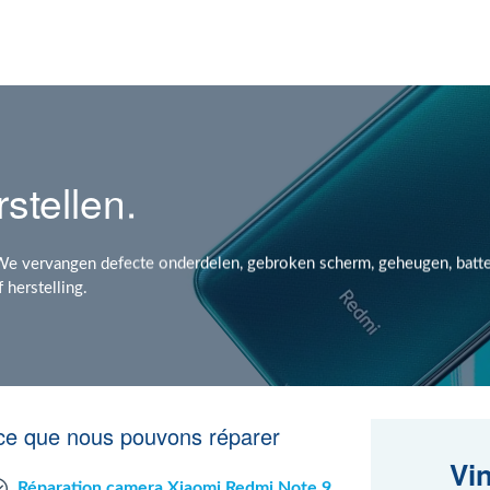
stellen.
We vervangen defecte onderdelen, gebroken scherm, geheugen, batter
f herstelling.
ce que nous pouvons réparer
Vi
Réparation camera Xiaomi Redmi Note 9